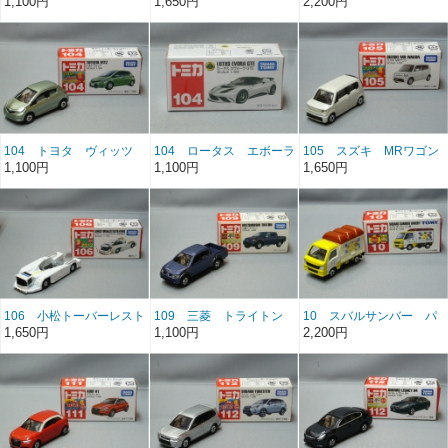
1,100円
1,650円
2,200円
104 トヨタ ヴィッツ
104 ロータス エボーラ
105 スズキ MRワゴン
GTE
1,100円
1,100円
1,650円
106 小松トーバーレスト
109 三菱 トライトン
10 スバルサンバー パ
ラクターWZ4000
ン屋
1,650円
1,100円
2,200円