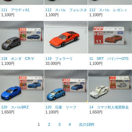
111 アウディA1
112 スバル フォレスタ
112 スバル レガシィ
ー
B4
1,100円
1,100円
1,100円
118 ホンダ CR-V
119 フェラーリ
11 SRT バイパーGTS
BB512
1,100円
33,000円
1,100円
120 スバルBRZ
120 日産 リーフ
14 コマツ対人地雷除去
機D85MS
1,650円
1,100円
1,650円
1
2
3
4
次の18件