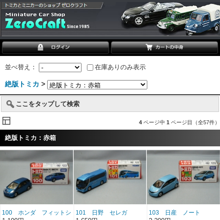
並べ替え：
在庫ありのみ表示
絶版トミカ
>
ここをタップして検索
4
ページ中
1
ページ目（全57件）
絶版トミカ：赤箱
100 ホンダ フィットシ
101 日野 セレガ
103 日産 ノート
ャトル