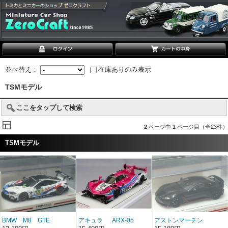
並べ替え：
在庫ありのみ表示
TSMモデル
ここをタップして検索
2
ページ中
1
ページ目（全23件）
TSMモデル
BMW M8 GTE
アキュラ ARX-05
アストンマーチン
NO.82 WEC富士 2018
DPi NO.60 IMSA デイ
V12 バンテージ ブラ