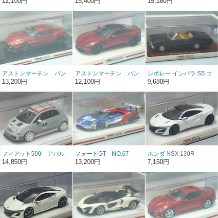
12,100円
15,400円
15,180円
トナ24H 2022 優勝車
ック
アストンマーチン バン
アストンマーチン バン
シボレー インパラ SS コ
キッシュ ザガード レ
テージ レッド
ンバーチブル 1967 ロイ
13,200円
12,100円
9,680円
ッド
ヤルプラム
フィアット500 アバル
フォードGT NO.67
ホンダ NSX 130R
ト NO.49 アセットコ
LMGTE PRO LM2017
14,850円
13,200円
7,150円
ルセ プレゼンテーション