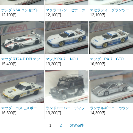
ホンダ NSX コンセプト
マクラーレン セナ ホ
マセラティ グランツー
2013年 東京モーターショ
ワイト
リスモ MC 2018 レ
12,100円
12,100円
12,100円
ー
ッドメタリック
マツダ RT24-P DPi マツ
マツダ RX-7 NO.1
マツダ RX-7 GTO
ダモータースポーツ IMSA
IMSA GTO ミッド オハイ
NO.82 IMSAロードアメ
15,400円
13,200円
16,500円
デイトナ240 2020 2
オ 250km 1990 優勝車
リカ 1991 2位
位
マツダ コスモスポー
ランドローバー ディフ
ランボルギーニ カウン
ツ NO.19 マラソン デ
ェンダー90 トゥームレ
タック 25Thアニバーサ
16,500円
13,200円
14,300円
ラ ルート ニュル84H
イダーエディション
リー Grigio シルバー
1968 4位
1
2
次の5件